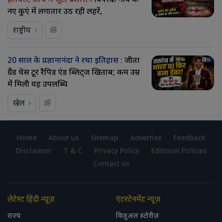
हलचल, जांच में जुटा प्रशासन
विपरदा गांव के
नए कुएं में लगातार उठ रही लहरें,
राष्ट्रीय
20 साल के प्रज्ञानानंदा ने रचा इतिहास :
जीता
ग्रैंड चेस टूर रैपिड एंड ब्लिट्ज खिताब; कम उम्र
में मिली यह उपलब्धि
खेल
Home
About us
Sitemap
Advertise
Feedback
Disclaimer
T & C
Privacy Policy
Editorial Policies
Contact us
लेटेस्ट हिंदी न्यूज़
एंटरटेनमेंट न्यूज़
राज्य
विजुअल स्टोरीज़