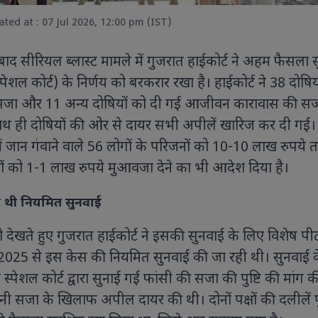
ted at : 07 Jul 2026, 12:00 pm (IST)
द सीरियल ब्लास्ट मामले में गुजरात हाईकोर्ट ने अहम फैसला स
ेशल कोर्ट) के निर्णय को बरकरार रखा है। हाईकोर्ट ने 38 दोषिय
 सजा और 11 अन्य दोषियों को दी गई आजीवन कारावास की स
एवियन में आयोजित जी7 सम्मे
विश्व नेताओं के साथ हुई अहम
 ही दोषियों की ओर से दायर सभी अपीलें खारिज कर दी गईं।
कल्याण और वैश्विक सहयोग को 
में जान गंवाने वाले 56 लोगों के परिजनों को 10-10 लाख रुपये 
पर बनी सहमति।
 को 1-1 लाख रुपये मुआवजा देने का भी आदेश दिया है।
ी थी नियमित सुनवाई
ॉयल एस्कॉट 2026 में सारा अली खान का
ही अंदाज, हेनरी कैविल संग तस्वीरों ने
 देखते हुए गुजरात हाईकोर्ट ने इसकी सुनवाई के लिए विशेष प
ोरी सुर्खियां ऑफ-व्हाइट एलिगेंट
 2025 से इस केस की नियमित सुनवाई की जा रही थी। सुनवाई 
उटफिट, विंटेज हैट और क्लासिक
क्सेसरीज के साथ सारा अली खान ने सबका
 स्पेशल कोर्ट द्वारा सुनाई गई फांसी की सजा की पुष्टि की मांग क
यान खींचा
ी सजा के खिलाफ अपील दायर की थी। दोनों पक्षों की दलीलें प