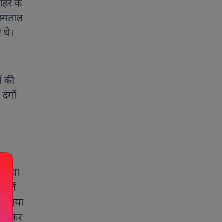
शहर के
अस्पताल
 थे।
ं की
दंगों
-अलग
 किया
 दर्ज
सुनाया
रिज कर