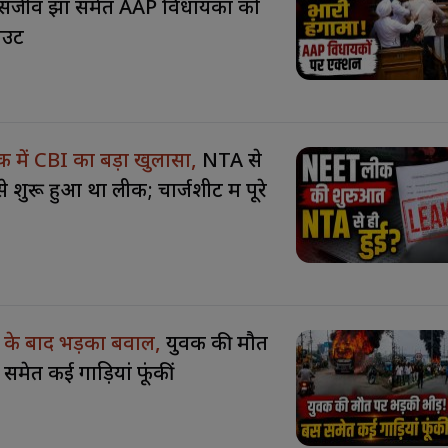
द संजीव झा समेत AAP विधायकों को
आउट
में CBI का बड़ा खुलासा,
NTA से
 से शुरू हुआ था लीक; चार्जशीट में पूरे
े के बाद भड़का बवाल,
युवक की मौत
 समेत कई गाड़ियां फूंकीं