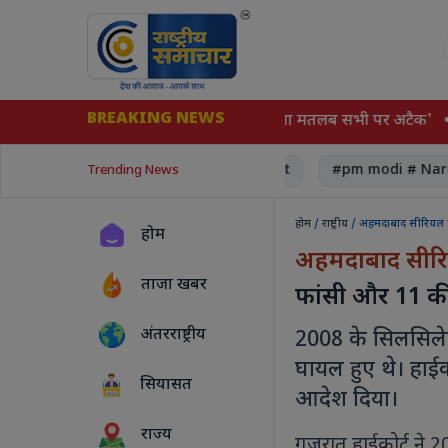
BREAKING NEWS
ने समझौते पर किए हस्ताक्षर, 'एक पर हमला मतलब सभी पर अटैक'
‘1
errorism
#court, Supreme court
#pm modi # Narend
Trending News
होम
/
राष्ट्रीय
/ अहमदाबाद सीरियल ब्
होम
अहमदाबाद सीरि
ताजा खबर
फांसी और 11 की
अंतरराष्ट्रीय
2008 के सिलसिलेव
घायल हुए थे। हाईक
सियासत
आदेश दिया।
राज्य
गुजरात हाईकोर्ट ने 