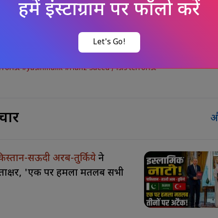
हमें इंस्टाग्राम पर फॉलो करें
िवारों को मुआवजा देने का भी आदेश दिया है।
Let's Go!
2026, 12:00 pm (IST)
rrorist #yasinmalik #Hafiz Saeed
/
isis terrorist
चार
औ
िस्तान-सऊदी अरब-तुर्किये
ने
्ताक्षर, 'एक पर हमला मतलब सभी