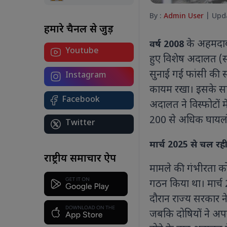
By :
Admin User
| Upda
हमारे चैनल से जुड़ें
के अहमदाबा
वर्ष 2008
Youtube
योग सिर्फ एक दिन नहीं, जीवन का मंत्र है:
हुए विशेष अदालत (स्प
कोलकाता से पीएम मोदी का देश को संदेश
अंतरराष्ट्रीय योग दिवस 2026 पर पीएम मोदी
सुनाई गई फांसी की
Instagram
ने कोलकाता में किया योगाभ्यास, कहा-
कायम रखा। इसके साथ
स्वस्थ और संतुलित जीवन के लिए योग को
Facebook
बनाएं दैनिक आदत।
अदालत ने विस्फोटों 
200 से अधिक घायलों
Twitter
मार्च 2025 से चल रह
र
राष्ट्रीय समाचार ऐप
शा
मामले की गंभीरता को
बट
गठन किया था। मार्च
आ
ए
दौरान राज्य सरकार ने
ध्
जबकि दोषियों ने अपन