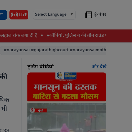
ई-पेपर
ता
Select Language
▼
 रोक लगा दी है
स्कॉर्पियो, पुलिस ने की तीन राउंड फायरिंग; चालक स्क
arayansai #gujarathighcourt #narayansaimother #asharam
ट्रेंडिंग वीडियो
और देखें
 की
अधिक
 भी
ुए 38