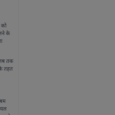
8 को
ने के
ला
ा तब तक
 के तहत
 बम
घायल