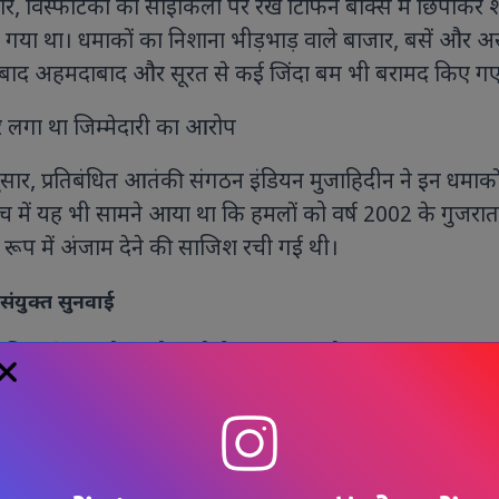
सार, विस्फोटकों को साइकिलों पर रखे टिफिन बॉक्स में छिपाकर 
रखा गया था। धमाकों का निशाना भीड़भाड़ वाले बाजार, बसें और 
े बाद अहमदाबाद और सूरत से कई जिंदा बम भी बरामद किए गए
र लगा था जिम्मेदारी का आरोप
नुसार, प्रतिबंधित आतंकी संगठन इंडियन मुजाहिदीन ने इन धमाको
ांच में यह भी सामने आया था कि हमलों को वर्ष 2002 के गुजरात 
 रूप में अंजाम देने की साजिश रची गई थी।
संयुक्त सुनवाई
एजेंसियों ने 78 लोगों को आरोपी बनाया था और कुल 35 अलग
थे। इन सभी मामलों की सुनवाई के लिए विशेष अदालत का गठन
षों तक चली सुनवाई के दौरान 1,150 से अधिक गवाहों के बयान
ट ने 8 फरवरी 2022 को लगभग 6,700 पन्नों का विस्तृत फैसला 
ोर्ट ने उस फैसले को बरकरार रखते हुए दोषियों की अपीलें खा