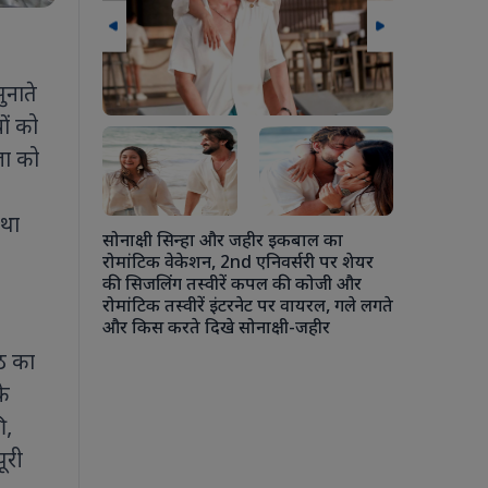
ुनाते
ों को
जा को
लन के दौरान
 मुलाकात मानव
बढ़ावा देने
तथा
सोनाक्षी सिन्हा और जहीर इकबाल का
रोमांटिक वेकेशन, 2nd एनिवर्सरी पर शेयर
की सिजलिंग तस्वीरें कपल की कोजी और
रोमांटिक तस्वीरें इंटरनेट पर वायरल, गले लगते
अंशुला कपूर 
और किस करते दिखे सोनाक्षी-जहीर
चौकी में एक
कपूर से ले
ीठ का
रोहन ठक्कर की
के
की जमकर मस
ी,
ूरी