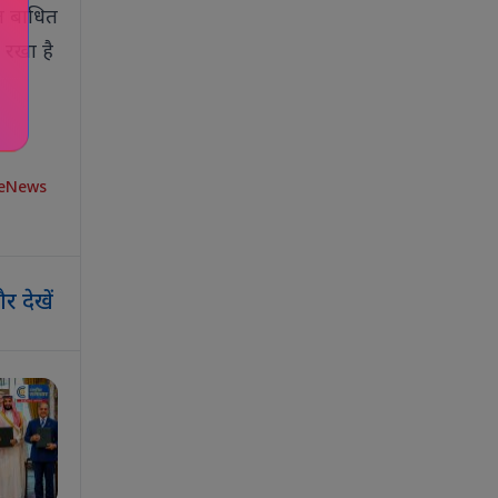
त बाधित
 रखा है
neNews
र देखें