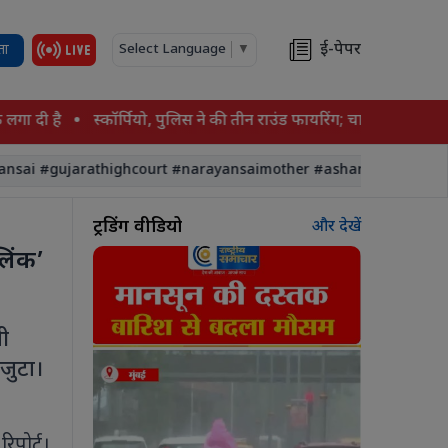
ई-पेपर
ता
Select Language
▼
ी है
स्कॉर्पियो, पुलिस ने की तीन राउंड फायरिंग; चालक स्कॉर्पियो सड़क
 #gujarathighcourt #narayansaimother #asharam
IndianAi
ट्रेंडिंग वीडियो
और देखें
लिंक’
नी
 जुटा।
रिपोर्ट।