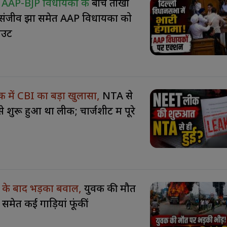
ें AAP-BJP विधायकों के
बीच तीखी
द संजीव झा समेत AAP विधायकों को
आउट
में CBI का बड़ा खुलासा,
NTA से
 से शुरू हुआ था लीक; चार्जशीट में पूरे
े के बाद भड़का बवाल,
युवक की मौत
 समेत कई गाड़ियां फूंकीं