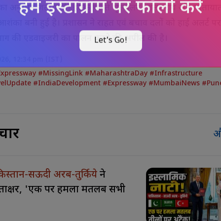
 का अनुमान जताया है। इसके चलते भूस्खलन, जलभराव और याताया
शंका बनी हुई है। प्रशासन ने राहत एवं बचाव दलों को हाई अलर्ट पर
भाग की एडवाइजरी का पालन करने की अपील की है।
2026, 12:34 pm (IST)
pressway #MissingLink #MaharashtraDay #Infrastructure
velUpdate #IndiaDevelopment #Expressway #MumbaiNews #Pu
चार
औ
िस्तान-सऊदी अरब-तुर्किये
ने
्ताक्षर, 'एक पर हमला मतलब सभी