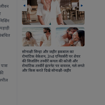
नजीवन
र
मिसिंग
पहाड़ी
लन के दौरान
संबंधित
 मुलाकात मानव
बढ़ावा देने
सोनाक्षी सिन्हा और जहीर इकबाल का
रोमांटिक वेकेशन, 2nd एनिवर्सरी पर शेयर
की सिजलिंग तस्वीरें कपल की कोजी और
े पास
रोमांटिक तस्वीरें इंटरनेट पर वायरल, गले लगते
अंशुला कपूर 
और किस करते दिखे सोनाक्षी-जहीर
चौकी में एक
 की
कपूर से ले
 अपील
रोहन ठक्कर की
की जमकर मस