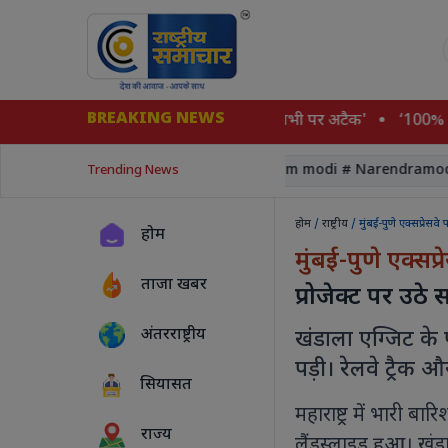
BREAKING NEWS
पर किए हस्ताक्षर, 'एक पर हमला मतलब सभी पर अटैक'
‘100% Pure-N
#court, Supreme court
#pm modi # Narendramodi
Trending News
होम
/
राष्ट्रीय
/ मुंबई-पुणे एक्सप्रेसव
होम
मुंबई-पुणे एक्सप्
ताजा खबर
प्रोजेक्ट पर उठ
अंतरराष्ट्रीय
खंडाला एग्जिट के प
पड़ी। रेलवे ट्रैक औ
सियासत
महाराष्ट्र में भारी बा
राज्य
लैंडस्लाइड हुआ। खंडाला