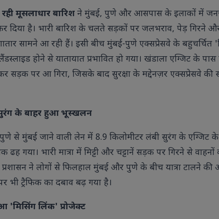
 हो रही मूसलाधार बारिश
ने मुंबई, पुणे और आसपास के इलाकों में ज
 कर दिया है। भारी बारिश के चलते सड़कों पर जलभराव, पेड़ गिरने औ
ार सामने आ रही हैं। इसी बीच मुंबई-पुणे एक्सप्रेसवे के बहुचर्चित '
ा लैंडस्लाइड होने से यातायात प्रभावित हो गया। खंडाला एग्जिट के पास 
एवियन में आयोजित जी7 सम्मे
र सड़क पर आ गिरा, जिसके बाद सुरक्षा के मद्देनज़र एक्सप्रेसवे की 
विश्व नेताओं के साथ हुई अहम
कल्याण और वैश्विक सहयोग को 
पर बनी सहमति।
ुरंग के बाहर हुआ भूस्खलन
णे से मुंबई जाने वाली लेन में 8.9 किलोमीटर लंबी सुरंग के एग्जिट क
ॉयल एस्कॉट 2026 में सारा अली खान का
 ढह गया। भारी मात्रा में मिट्टी और चट्टानें सड़क पर गिरने से वाहनों
ही अंदाज, हेनरी कैविल संग तस्वीरों ने
्रशासन ने लोगों से फिलहाल मुंबई और पुणे के बीच यात्रा टालने की
ोरी सुर्खियां ऑफ-व्हाइट एलिगेंट
उटफिट, विंटेज हैट और क्लासिक
ं पर भी ट्रैफिक का दबाव बढ़ गया है।
क्सेसरीज के साथ सारा अली खान ने सबका
यान खींचा
आ 'मिसिंग लिंक' प्रोजेक्ट