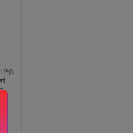
 मिट्टी,
्डे
ील
े