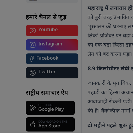
महाराष्ट्र में लगातार
हमारे चैनल से जुड़ें
को बुरी तरह प्रभावित
भूस्खलन की घटनाएं लगात
Youtube
योग सिर्फ एक दिन नहीं, जीवन का मंत्र है:
लिंक' प्रोजेक्ट पर बड़
कोलकाता से पीएम मोदी का देश को संदेश
अंतरराष्ट्रीय योग दिवस 2026 पर पीएम मोदी
Instagram
का एक बड़ा हिस्सा ढहक
ने कोलकाता में किया योगाभ्यास, कहा-
लेन को बंद करना पड़ा।
स्वस्थ और संतुलित जीवन के लिए योग को
Facebook
बनाएं दैनिक आदत।
8.9 किलोमीटर लंबी स
Twitter
जानकारी के मुताबिक, पु
र
राष्ट्रीय समाचार ऐप
पहाड़ी का हिस्सा अचानक
शा
आवाजाही रोकनी पड़ी। प
बट
आ
की है। वैकल्पिक मार्गो
ए
ध्
दो महीने पहले शुरू हु