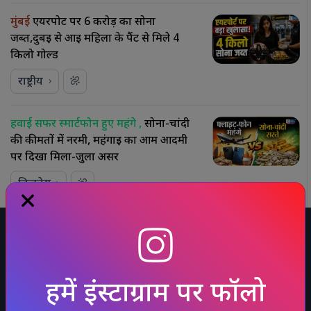
मुंबई
एयरपोर्ट पर 6 करोड़ का सोना
जब्त,दुबई से आई महिला के पैंट से मिले 4
किलो गोल्ड
राष्ट्रीय
हवाई सफर स्मार्टफोन हुए महंगे ,
सोना-चांदी
की कीमतों में नरमी, महंगाई का आम आदमी
पर दिखा मिला-जुला असर
बिजनेस
Home
About us
Sitemap
Advertise
Feedback
Disclaimer
T & C
Privacy Policy
Editorial Policies
Contact us
हमें इंस्टाग्राम पर फॉलो