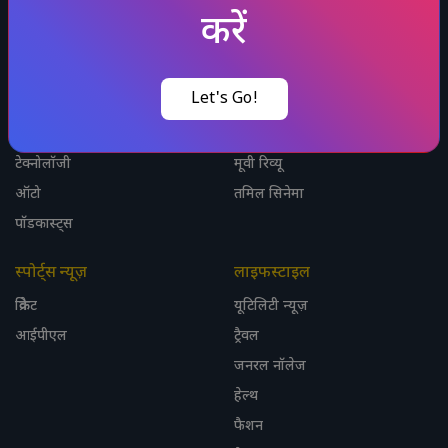
लेटेस्ट हिंदी न्यूज़
एंटरटेनमेंट न्यूज़
करें
राज्य
विजुअल स्टोरीज़
इंडिया
बॉलीवुडटीवी न्यूज़
Let's Go!
फोटो गैलरी
OTT न्यूज़
विश्व
भोजपुरी सिनेमा
टेक्नोलॉजी
मूवी रिव्यू
ऑटो
तमिल सिनेमा
पॉडकास्ट्स
स्पोर्ट्स न्यूज़
लाइफस्टाइल
क्रिकेट
यूटिलिटी न्यूज़
आईपीएल
ट्रैवल
जनरल नॉलेज
हेल्थ
फैशन