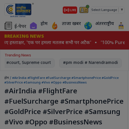
▼
Select Language
होम
ताजा खबर
अंतरराष्ट्रीय
ई-पेपर
BREAKING NEWS
 किए हस्ताक्षर, 'एक पर हमला मतलब सभी पर अटैक'
‘100% Pure-Nat
Trending News
#court, Supreme court
#pm modi # Narendramodi
होम
/ #AirIndia #FlightFare #FuelSurcharge #SmartphonePrice #GoldPrice
#SilverPrice #Samsung #Vivo #Oppo #BusinessNews
#AirIndia #FlightFare
#FuelSurcharge #SmartphonePrice
#GoldPrice #SilverPrice #Samsung
#Vivo #Oppo #BusinessNews