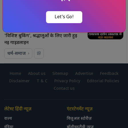
धर्म-समाज
Let's Go!
अयोध्या राम मंदिर दर्शन नियमों में बड़ा
बदलाव:
अब ऑनलाइन पोर्टल से नहीं होगी
'विशिष्ट बुकिंग', श्रद्धालुओं के लिए जारी हुई
नई गाइडलाइन
धर्म-समाज
Home
About us
Sitemap
Advertise
Feedback
Disclaimer
T & C
Privacy Policy
Editorial Policies
Contact us
लेटेस्ट हिंदी न्यूज़
एंटरटेनमेंट न्यूज़
राज्य
विजुअल स्टोरीज़
इंडिया
बॉलीवुडटीवी न्यूज़