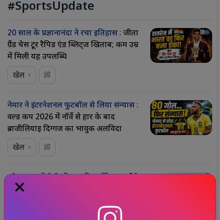
#SportsUpdate
20 साल के प्रज्ञानानंदा ने रचा इतिहास :
जीता
ग्रैंड चेस टूर रैपिड एंड ब्लिट्ज खिताब; कम उम्र
में मिली यह उपलब्धि
खेल
नेमार ने इंटरनेशनल फुटबॉल से लिया संन्यास :
वर्ल्ड कप 2026 में नॉर्वे से हार के बाद
ब्राजीलियाई दिग्गज का भावुक अलविदा
खेल
कोलकाता में मेसी की 70 फीट मूर्ति…
5 महीने
में ही हटाने की नौबत क्यों आई, क्या है इसके
पीछे की असली वजह ?